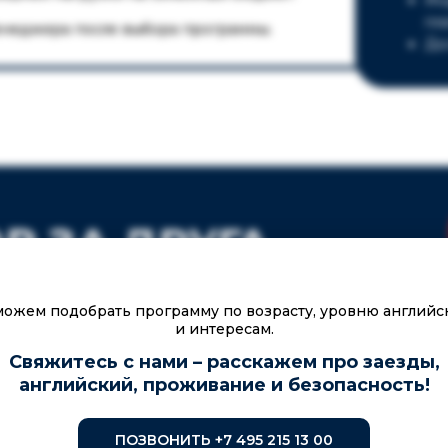
Ин
пл
неджера после выбора программы.
До
₽ ЗА ДРУГА
о вашей рекомендации, вы получаете бонус —
2000
ожем подобрать программу по возрасту, уровню английс
и интересам.
Свяжитесь с нами – расскажем про заезды,
английский, проживание и безопасность!
 другом
ПОЗВОНИТЬ +7 495 215 13 00