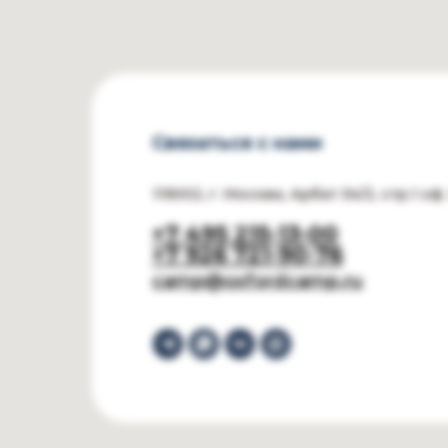
Связаться с нами
119002, г. Москва, Арбат 54/2, стр.1 оф
+7 495 215-13-00
+7 926 721-90-76
camp@oxfordcamp.ru