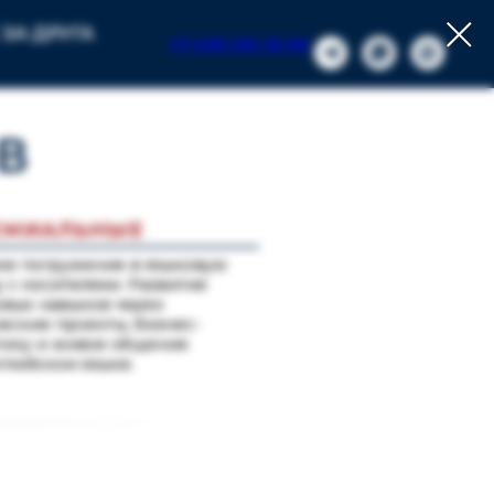
ЗА ДРУГА
+7 495 215-13-00
В
ЕМИАЛЬНЫЕ
ое погружение в языковую
 с носителями. Развитие
овых навыков через
еские проекты, бизнес-
тику и живое общение
глийском языке.