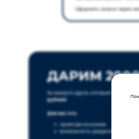
Оформить можно через ме
ДАРИМ 2000
За каждого друга, который приедет п
Пом
рублей!
Для вас это:
приятная экономия
возможность разделить скидку с