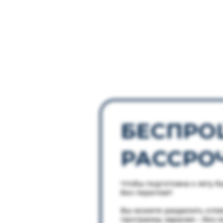
БЕСПРО
РАССРО
Чтобы подготовка к лету б
без переплат!
Вы можете разделить опла
программу заранее – без 