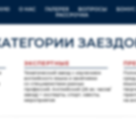
НУЮ
О НАС
ГАЛЕРЕЯ
ВОПРОСЫ
БОНУС 
РАССРОЧКА
КАТЕГОРИИ ЗАЕЗДО
ЭКСПЕРТНЫЕ
ПР
и
Тематический заезд с изучением
Полн
английского языка и занятиями
среду
со специалистами разных
язык
профессий. Английский (26 ак. часов/
творч
заезд) + эксперты, спорт, квесты,
прак
мероприятия
на ан