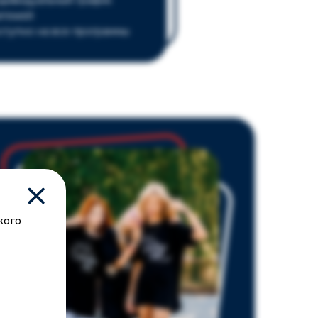
дивидуальный график
атежей
ступно на все программы
кого