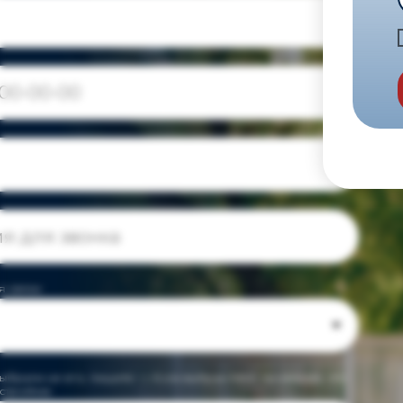
я связи
выбрали не его, пишите – ). Если выбран MAX: проверьте, что
астройках