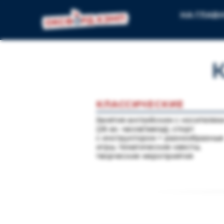
НА ГЛАВ
КЛАССИЧЕСКИЕ
Занятия английским с носителям
(26 ак. часов/заезд), спорт
с инструктором + разнообразные
игры, тематические квесты,
творческие мероприятия