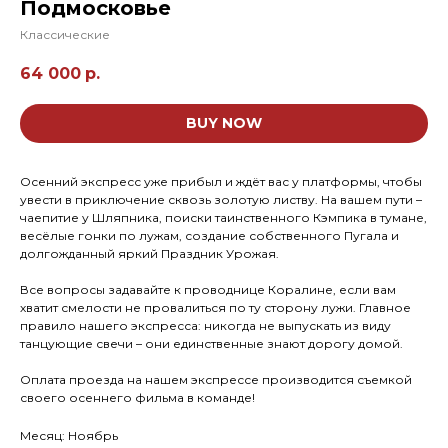
Подмосковье
Классические
64 000
р.
BUY NOW
Осенний экспресс уже прибыл и ждёт вас у платформы, чтобы
увести в приключение сквозь золотую листву. На вашем пути –
чаепитие у Шляпника, поиски таинственного Кэмпика в тумане,
весёлые гонки по лужам, создание собственного Пугала и
долгожданный яркий Праздник Урожая.
Все вопросы задавайте к проводнице Коралине, если вам
хватит смелости не провалиться по ту сторону лужи. Главное
правило нашего экспресса: никогда не выпускать из виду
танцующие свечи – они единственные знают дорогу домой.
Оплата проезда на нашем экспрессе производится съемкой
своего осеннего фильма в команде!
Месяц: Ноябрь