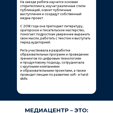
На заезде ребята научатся основам
сторителлинга, изучат различные стили
публикаций, освоят публичные
выступления и создадут собственный
медиа-проект.
С 2018 года она преподает литературу,
ораторское и писательское мастерство,
помогает подросткам увереннее выражать
свои мысли, работать с текстом и выступать
перед аудиторией.
Рита участвовала в разработке
образовательных программ и проведении
тренингов по цифровым технологиям
и продуктовому подходу, сотрудничала
с крупными компаниями
и образовательными проектами, а также
проводит лекции по развитию soft- и hard-
skills.
МЕДИАЦЕНТР – ЭТО: