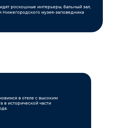
идят роскошные интерьеры, бальный зал,
и Нижегородского музея-заповедника
новимся в отеле с высоким
а в исторической части
да.