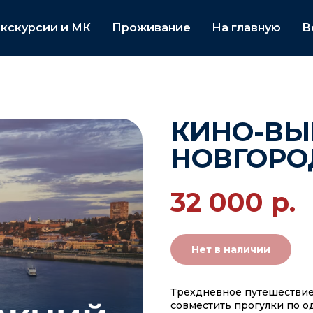
кскурсии и МК
Проживание
На главную
В
КИНО-ВЫ
НОВГОРО
32 000
р.
Нет в наличии
Трехдневное путешествие 
совместить прогулки по о