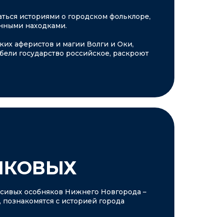
аться историями о городском фольклоре,
нными находками.
их аферистов и магии Волги и Оки,
гибели государство российское, раскроют
ИКОВЫХ
расивых особняков Нижнего Новгорода –
 познакомятся с историей города