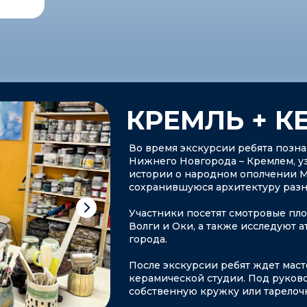
КРЕМЛЬ + К
Во время экскурсии ребята позн
Нижнего Новгорода – Кремлем, уз
истории о народном ополчении М
сохранившуюся архитектуру разн
Участники посетят смотровые пл
Волги и Оки, а также исследуют
города.
После экскурсии ребят ждет маст
керамической студии. Под руков
собственную кружку или тарелочк